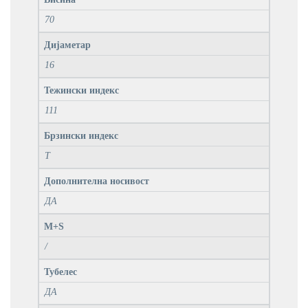
70
Дијаметар
16
Тежински индекс
111
Брзински индекс
T
Дополнителна носивост
ДА
M+S
/
Тубелес
ДА