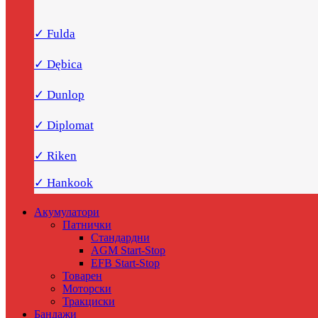
✓ Fulda
✓ Dębica
✓ Dunlop
✓ Diplomat
✓ Riken
✓ Hankook
Акумулатори
Патнички
Стандардни
AGM Start-Stop
EFB Start-Stop
Товарен
Моторски
Тракциски
Бандажи