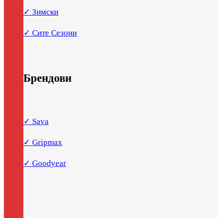
✓ Зимски
✓ Сите Сезони
Брендови
✓ Sava
✓ Gripmax
✓ Goodyear