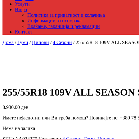
Услуги
Инфо
Политика за приватност и колачиња
Информации за испорака
Враќање, гаранција и рекламации
Контакт
Дома
/
Гуми
/
Џипови
/
4 Сезони
/ 255/55R18 109V ALL SEAS
255/55R18 109V ALL SEASON
8.930,00
ден
Имате нејаснотии или Ви треба помош? Повикајте не: +389 78 
Нема на залиха
SKU:
AA024270
Категории
4 Сезони
,
Гуми
,
Џипови