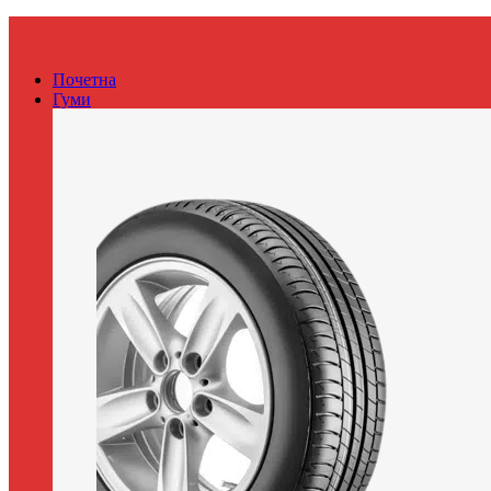
Почетна
Гуми