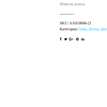
Нема на залиха
SKU:
AA010840-21
Категории
Гуми
,
Летни
,
Џи