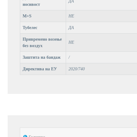
ДА
носивост
M+S
НЕ
Тубелес
ДА
Привремено возење
НЕ
без воздух
Заштита на бандаж
/
Директива на ЕУ
2020/740
Големина