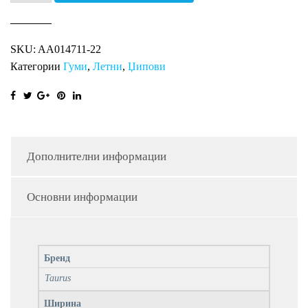
701
SUV
SKU:
AA014711-22
TAURUS
Категории
Гуми
,
Летни
,
Џипови
количина
Дополнителни информации
Основни информации
Бренд
Taurus
Ширина