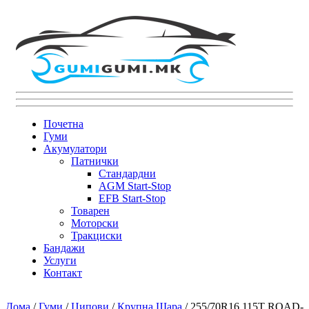
Почетна
Гуми
Акумулатори
Патнички
Стандардни
AGM Start-Stop
EFB Start-Stop
Товарен
Моторски
Тракциски
Бандажи
Услуги
Контакт
Дома
/
Гуми
/
Џипови
/
Крупна Шара
/ 255/70R16 115T ROAD-