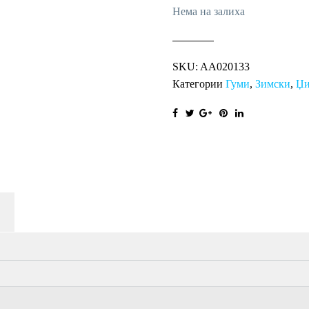
Нема на залиха
SKU:
AA020133
Категории
Гуми
,
Зимски
,
Џи