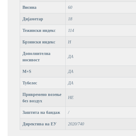
Висина
60
Дијаметар
18
Тежински индекс
114
Брзински индекс
H
Дополнителна
ДА
носивост
M+S
ДА
Тубелес
ДА
Привремено возење
НЕ
без воздух
Заштита на бандаж
/
Директива на ЕУ
2020/740