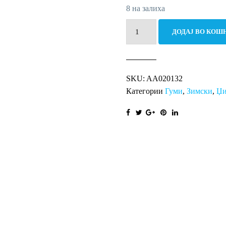
8 на залиха
265/65R17
ДОДАЈ ВО КОШ
116H
SUV
WINTER
SKU:
AA020132
XL
Категории
Гуми
,
Зимски
,
Џи
TA
количина