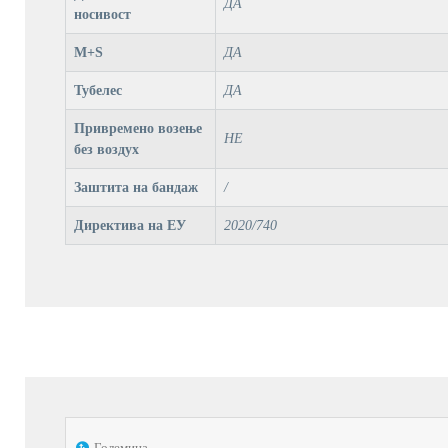
ДА
носивост
M+S
ДА
Тубелес
ДА
Привремено возење
НЕ
без воздух
Заштита на бандаж
/
Директива на ЕУ
2020/740
Големина