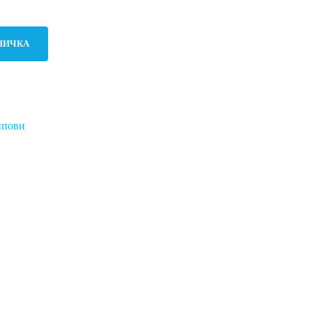
НИЧКА
пови