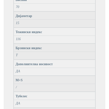
70
Дијаметар
15
Тежински индекс
116
Брзински индекс
T
Дополнителна носивост
ДА
M+S
/
Тубелес
ДА