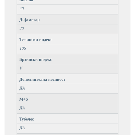
40
Дијаметар
20
Тежински индекс
106
Брзински индекс
V
Дополнителна носивост
ДА
M+S
ДА
Тубелес
ДА