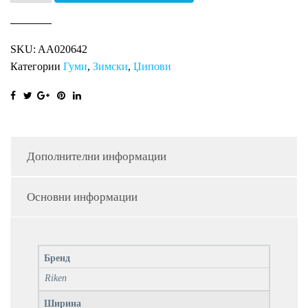
SUV
SNOW
SKU:
AA020642
XL
Категории
Гуми
,
Зимски
,
Џипови
RI
количина
Дополнителни информации
Основни информации
Бренд
Riken
Ширина