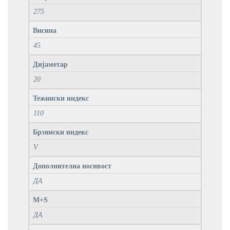
275
Висина
45
Дијаметар
20
Тежински индекс
110
Брзински индекс
V
Дополнителна носивост
ДА
M+S
ДА