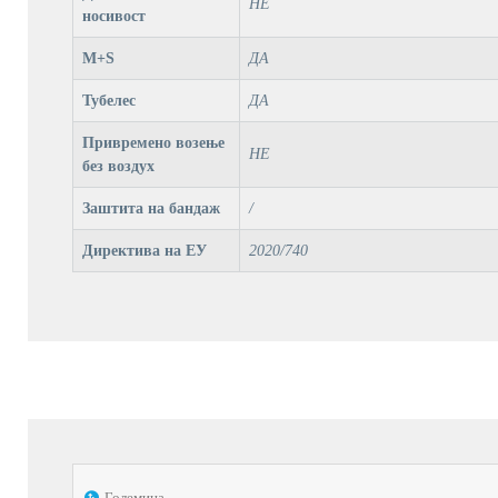
НЕ
носивост
M+S
ДА
Тубелес
ДА
Привремено возење
НЕ
без воздух
Заштита на бандаж
/
Директива на ЕУ
2020/740
Големина