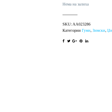
Нема на залиха
SKU:
AA023286
Категории
Гуми
,
Зимски
,
Џи