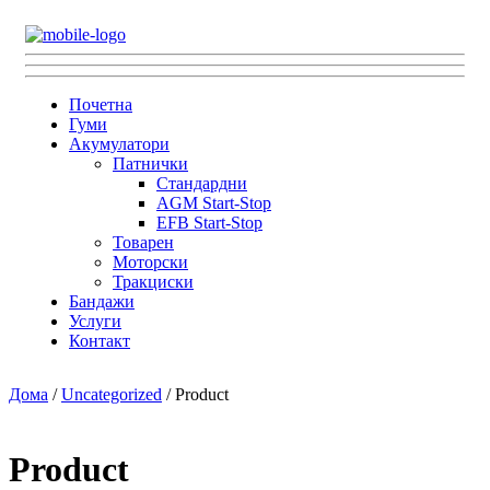
Почетна
Гуми
Акумулатори
Патнички
Стандардни
AGM Start-Stop
EFB Start-Stop
Товарен
Моторски
Тракциски
Бандажи
Услуги
Контакт
Дома
/
Uncategorized
/ Product
Product