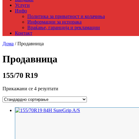
Услуги
Инфо
Политика за приватност и колачиња
Информации за испорака
Враќање, гаранција и рекламации
Контакт
Дома
/ Продавница
Продавница
155/70 R19
Прикажани се 4 резултати