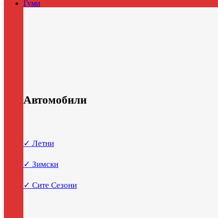
Гуми
Автомобили
✓ Летни
✓ Зимски
✓ Сите Сезони