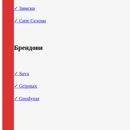
✓ Зимски
✓ Сите Сезони
Брендови
✓ Sava
✓ Gripmax
✓ Goodyear