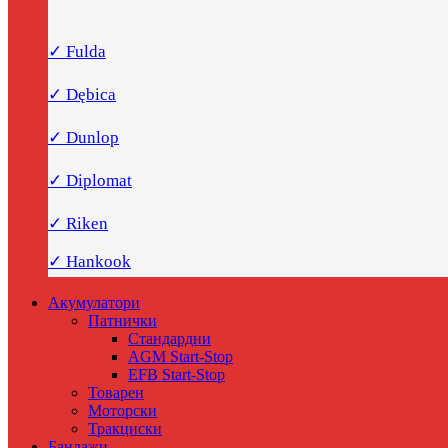
✓ Fulda
✓ Dębica
✓ Dunlop
✓ Diplomat
✓ Riken
✓ Hankook
Акумулатори
Патнички
Стандардни
AGM Start-Stop
EFB Start-Stop
Товарен
Моторски
Тракциски
Бандажи