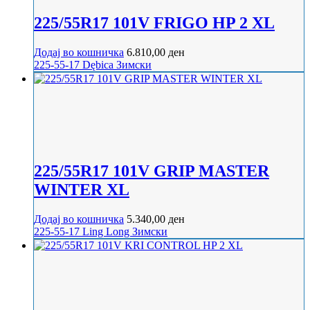
225/55R17 101V FRIGO HP 2 XL
Додај во кошничка
6.810,00
ден
225-55-17
Dębica
Зимски
225/55R17 101V GRIP MASTER
WINTER XL
Додај во кошничка
5.340,00
ден
225-55-17
Ling Long
Зимски