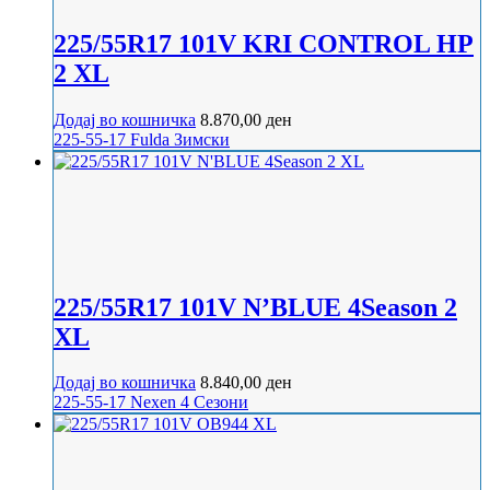
225/55R17 101V KRI CONTROL HP
2 XL
Додај во кошничка
8.870,00
ден
225-55-17
Fulda
Зимски
225/55R17 101V N’BLUE 4Season 2
XL
Додај во кошничка
8.840,00
ден
225-55-17
Nexen
4 Сезони