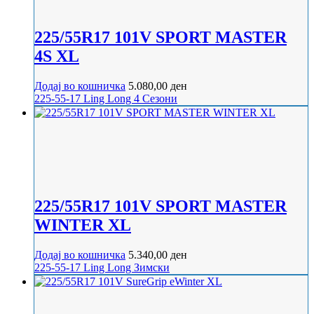
225/55R17 101V SPORT MASTER
4S XL
Додај во кошничка
5.080,00
ден
225-55-17
Ling Long
4 Сезони
225/55R17 101V SPORT MASTER
WINTER XL
Додај во кошничка
5.340,00
ден
225-55-17
Ling Long
Зимски