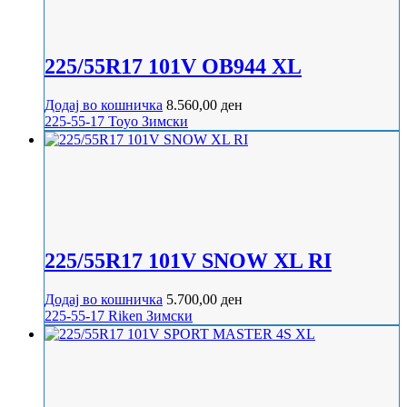
225/55R17 101V OB944 XL
Додај во кошничка
8.560,00
ден
225-55-17
Toyo
Зимски
225/55R17 101V SNOW XL RI
Додај во кошничка
5.700,00
ден
225-55-17
Riken
Зимски