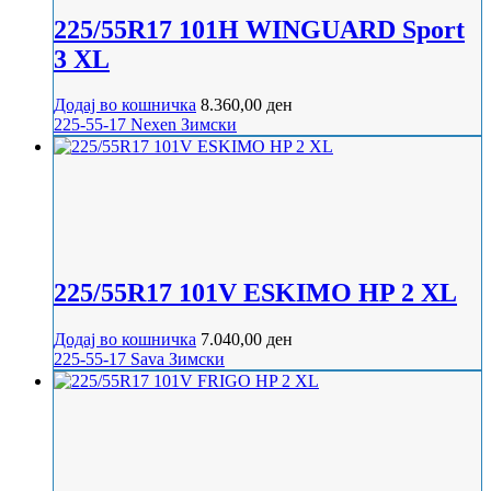
225/55R17 101H WINGUARD Sport
3 XL
Додај во кошничка
8.360,00
ден
225-55-17
Nexen
Зимски
225/55R17 101V ESKIMO HP 2 XL
Додај во кошничка
7.040,00
ден
225-55-17
Sava
Зимски