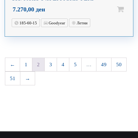
7.270,00
ден
185-60-15
Goodyear
Летни
←
1
2
3
4
5
…
49
50
51
→