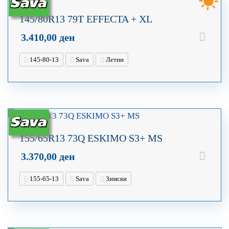
145/80R13 79T EFFECTA + XL
3.410,00
ден
145-80-13
Sava
Летни
155/65R13 73Q ESKIMO S3+ MS
3.370,00
ден
155-65-13
Sava
Зимски