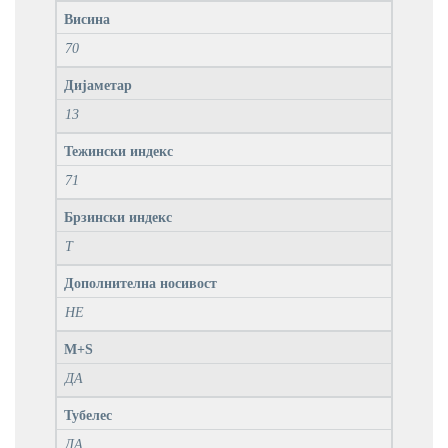
Висина
70
Дијаметар
13
Тежински индекс
71
Брзински индекс
T
Дополнителна носивост
НЕ
M+S
ДА
Тубелес
ДА