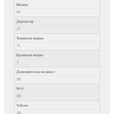
Висина
80
Дијаметар
13
Тежински индекс
75
Брзински индекс
T
Дополнителна носивост
НЕ
M+S
НЕ
Тубелес
ДА