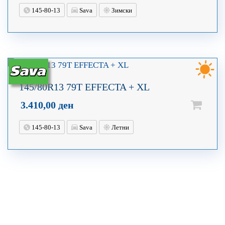
145-80-13
Sava
Зимски
145/80R13 79T EFFECTA + XL
3.410,00
ден
145-80-13
Sava
Летни