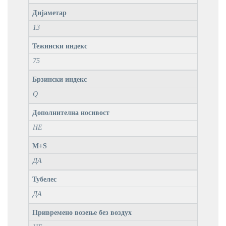
Дијаметар
13
Тежински индекс
75
Брзински индекс
Q
Дополнителна носивост
НЕ
M+S
ДА
Тубелес
ДА
Привремено возење без воздух