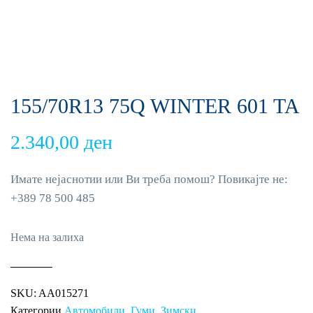
155/70R13 75Q WINTER 601 TA
2.340,00
ден
Имате нејаснотии или Ви треба помош? Повикајте не:
+389 78 500 485
Нема на залиха
SKU:
AA015271
Категории
Автомобили
,
Гуми
,
Зимски