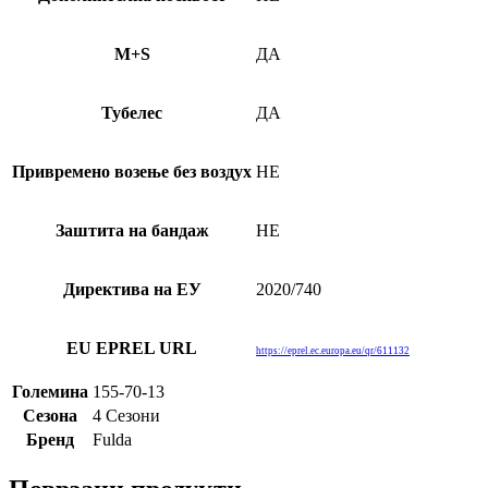
M+S
ДА
Тубелес
ДА
Привремено возење без воздух
НЕ
Заштита на бандаж
НЕ
Директива на ЕУ
2020/740
EU EPREL URL
https://eprel.ec.europa.eu/qr/611132
Големина
155-70-13
Сезона
4 Сезони
Бренд
Fulda