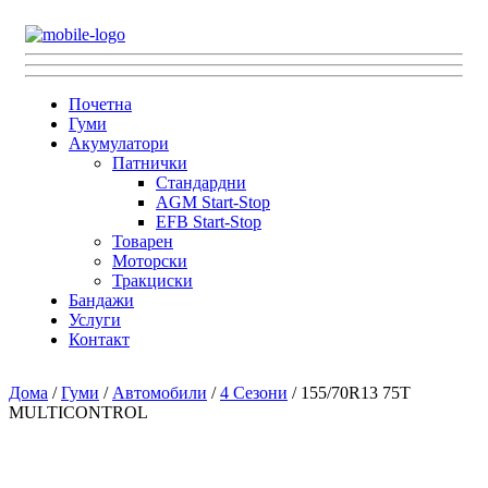
Почетна
Гуми
Акумулатори
Патнички
Стандардни
AGM Start-Stop
EFB Start-Stop
Товарен
Моторски
Тракциски
Бандажи
Услуги
Контакт
Дома
/
Гуми
/
Автомобили
/
4 Сезони
/ 155/70R13 75T
MULTICONTROL