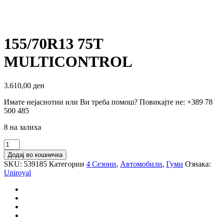
155/70R13 75T
MULTICONTROL
3.610,00
ден
Имате нејаснотии или Ви треба помош? Повикајте не: +389 78
500 485
8 на залиха
155/70R13
75T
Додај во кошничка
MULTICONTROL
SKU:
539185
Категории
4 Сезони
,
Автомобили
,
Гуми
Ознака:
количина
Uniroyal