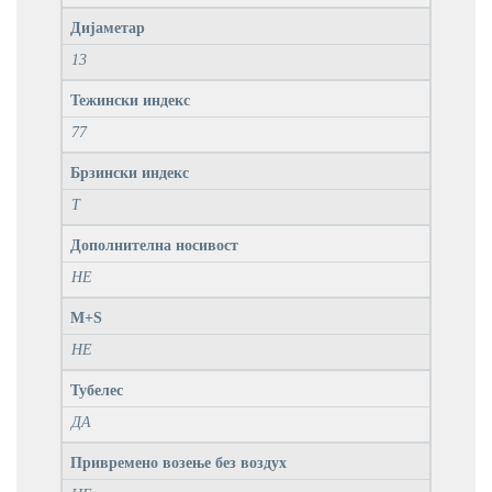
Дијаметар
13
Тежински индекс
77
Брзински индекс
T
Дополнителна носивост
НЕ
M+S
НЕ
Тубелес
ДА
Привремено возење без воздух