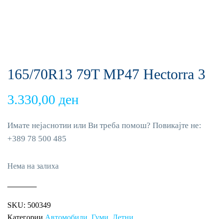
165/70R13 79T MP47 Hectorra 3
3.330,00
ден
Имате нејаснотии или Ви треба помош? Повикајте не:
+389 78 500 485
Нема на залиха
SKU:
500349
Категории
Автомобили
,
Гуми
,
Летни