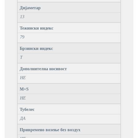
Дијаметар
13
Тежински индекс
79
Брзински индекс
T
Дополнителна носивост
НЕ
M+S
НЕ
Тубелес
ДА
Привремено возење без воздух