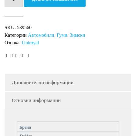
81T
FRIGO
2
SKU:
539560
MS
Категории
Автомобили
,
Гуми
,
Зимски
количина
Ознака:
Uniroyal
Дополнителни информации
Основни информации
Бренд