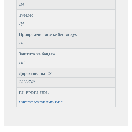
ДА
Тубелес
ДА
Привремено возење без воздух
НЕ
Заштита на бандаж
НЕ
Директива на ЕУ
2020/740
EU EPREL URL
https://eprel.ec.europa.eu/qr/1394978