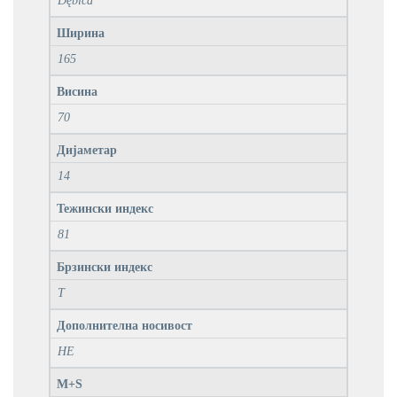
Dębica
Ширина
165
Висина
70
Дијаметар
14
Тежински индекс
81
Брзински индекс
T
Дополнителна носивост
НЕ
M+S