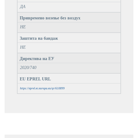
ДА
Привремено возење без воздух
НЕ
Заштита на бандаж
НЕ
Директива на ЕУ
2020/740
EU EPREL URL
https://eprel.ec.europa.eu/qr/610899