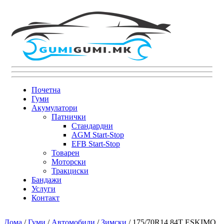
Почетна
Гуми
Акумулатори
Патнички
Стандардни
AGM Start-Stop
EFB Start-Stop
Товарен
Моторски
Тракциски
Бандажи
Услуги
Контакт
Дома
/
Гуми
/
Автомобили
/
Зимски
/ 175/70R14 84T ESKIMO