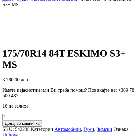
S3+ MS
175/70R14 84T ESKIMO S3+
MS
3.780,00
ден
Имате нејаснотии или Ви треба помош? Повикајте не: +389 78
500 485
16 на залиха
175/70R14
84T
Додај во кошничка
ESKIMO
SKU:
542238
Категории
Автомобили
,
Гуми
,
Зимски
Ознака:
S3+
Uniroyal