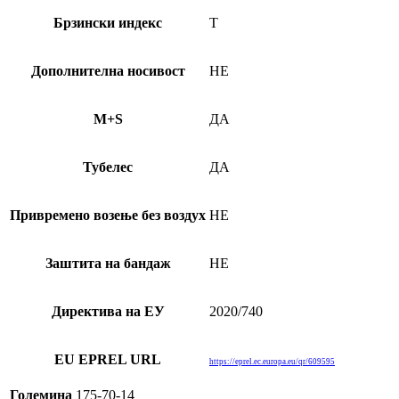
Брзински индекс
T
Дополнителна носивост
НЕ
M+S
ДА
Тубелес
ДА
Привремено возење без воздух
НЕ
Заштита на бандаж
НЕ
Директива на ЕУ
2020/740
EU EPREL URL
https://eprel.ec.europa.eu/qr/609595
Големина
175-70-14