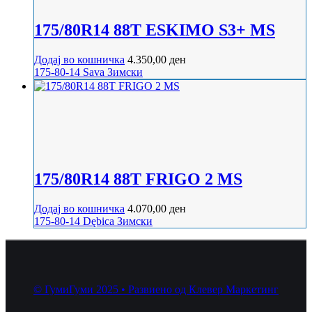
175/80R14 88T ESKIMO S3+ MS
Додај во кошничка
4.350,00
ден
175-80-14
Sava
Зимски
175/80R14 88T FRIGO 2 MS
Додај во кошничка
4.070,00
ден
175-80-14
Dębica
Зимски
© ГумиГуми 2025 • Развиено од Клевер Маркетинг