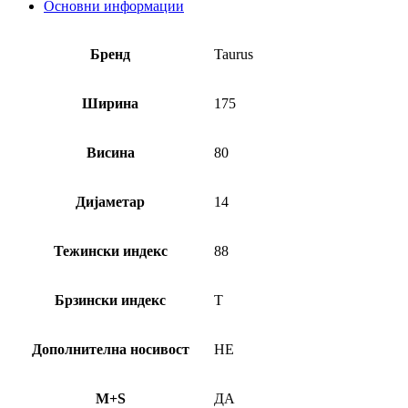
Основни информации
Бренд
Taurus
Ширина
175
Висина
80
Дијаметар
14
Тежински индекс
88
Брзински индекс
T
Дополнителна носивост
НЕ
M+S
ДА