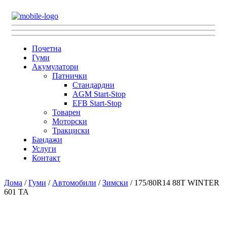
Почетна
Гуми
Акумулатори
Патнички
Стандардни
AGM Start-Stop
EFB Start-Stop
Товарен
Моторски
Тракциски
Бандажи
Услуги
Контакт
Дома
/
Гуми
/
Автомобили
/
Зимски
/ 175/80R14 88T WINTER
601 TA