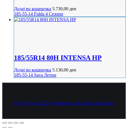
Додај во кошничка
5.730,00
ден
185-55-14
Fulda
4 Сезони
185/55R14 80H INTENSA HP
Додај во кошничка
5.130,00
ден
185-55-14
Sava
Летни
© ГумиГуми 2025 • Развиено од Клевер Маркетинг