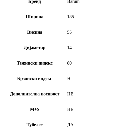
Бренд
Barum
Ширина
185
Висина
55
Дијаметар
14
Тежински индекс
80
Брзински индекс
H
Дополнителна носивост
НЕ
M+S
НЕ
Тубелес
ДА