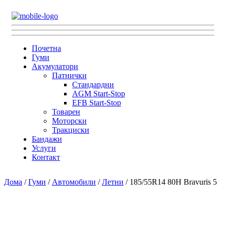
Почетна
Гуми
Акумулатори
Патнички
Стандардни
AGM Start-Stop
EFB Start-Stop
Товарен
Моторски
Тракциски
Бандажи
Услуги
Контакт
Дома
/
Гуми
/
Автомобили
/
Летни
/ 185/55R14 80H Bravuris 5