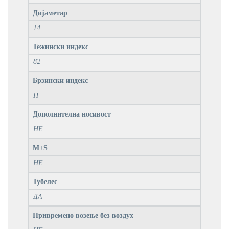
Дијаметар
14
Тежински индекс
82
Брзински индекс
H
Дополнителна носивост
НЕ
M+S
НЕ
Тубелес
ДА
Привремено возење без воздух