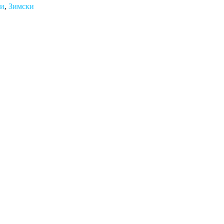
ми
,
Зимски