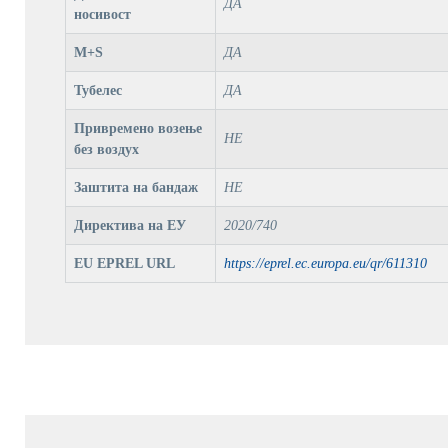
ДА
носивост
M+S
ДА
Тубелес
ДА
Привремено возење
НЕ
без воздух
Заштита на бандаж
НЕ
Директива на ЕУ
2020/740
EU EPREL URL
https://eprel.ec.europa.eu/qr/611310