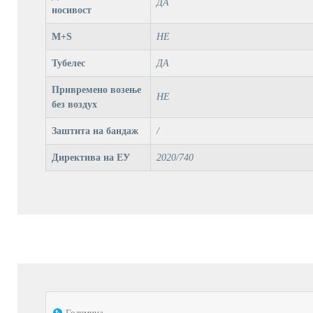
ДА
носивост
M+S
НЕ
Тубелес
ДА
Привремено возење
НЕ
без воздух
Заштита на бандаж
/
Директива на ЕУ
2020/740
Големина