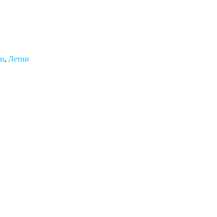
ми
,
Летни