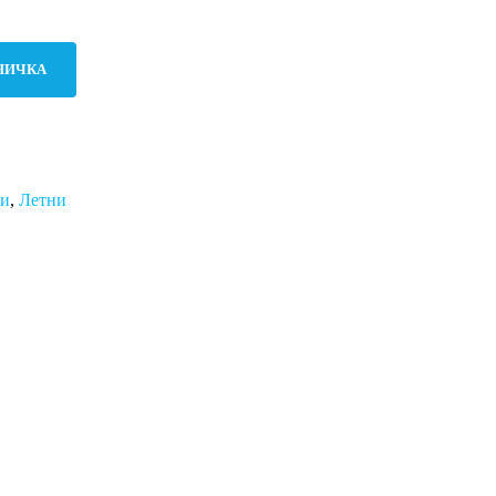
НИЧКА
ми
,
Летни