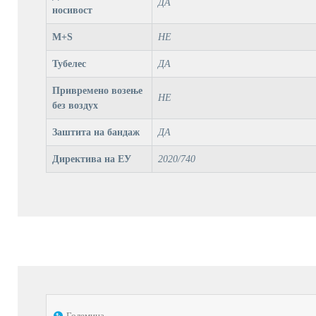
ДА
носивост
M+S
НЕ
Тубелес
ДА
Привремено возење
НЕ
без воздух
Заштита на бандаж
ДА
Директива на ЕУ
2020/740
Големина