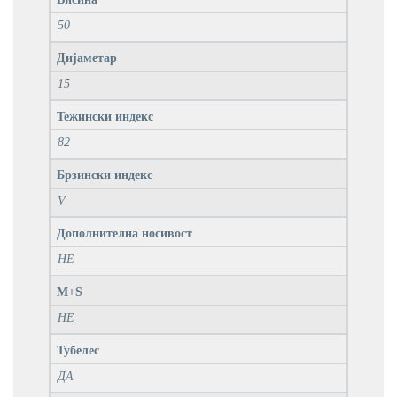
50
Дијаметар
15
Тежински индекс
82
Брзински индекс
V
Дополнителна носивост
НЕ
M+S
НЕ
Тубелес
ДА