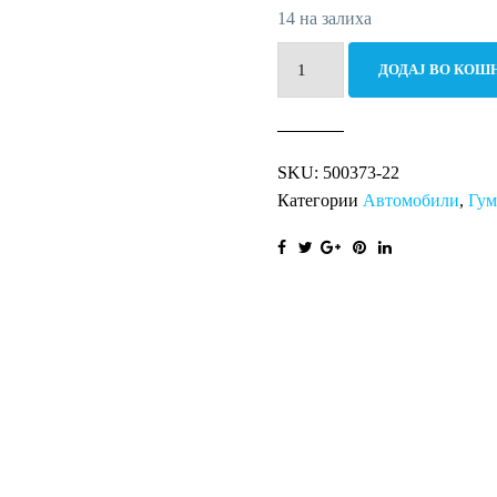
14 на залиха
195/50R16
ДОДАЈ ВО КОШ
88V
MP47
Hectorra
SKU:
500373-22
3
Категории
Автомобили
,
Гу
XL
количина