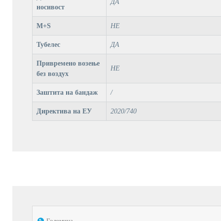
ДА
носивост
M+S
НЕ
Тубелес
ДА
Привремено возење
НЕ
без воздух
Заштита на бандаж
/
Директива на ЕУ
2020/740
Големина