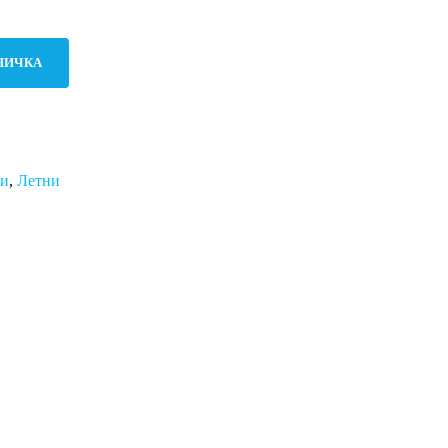
НИЧКА
ми
,
Летни