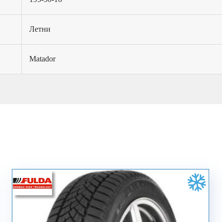
Летни
Matador