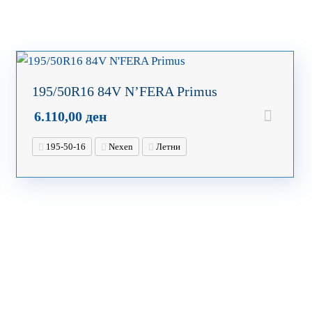
195/50R16 84V N’FERA Primus
6.110,00
ден
195-50-16
Nexen
Летни