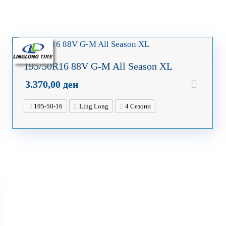
195/50R16 88V G-M All Season XL
3.370,00
ден
195-50-16
Ling Long
4 Сезони