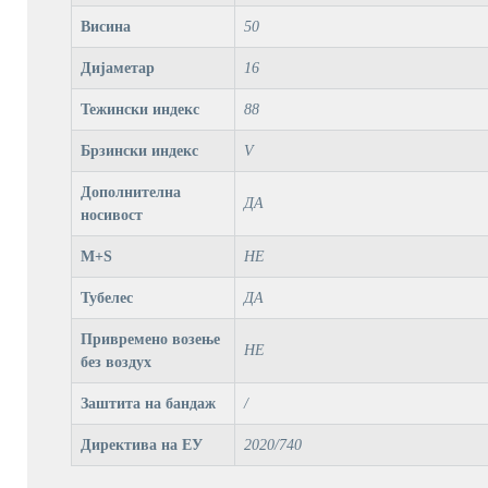
Висина
50
Дијаметар
16
Тежински индекс
88
Брзински индекс
V
Дополнителна
ДА
носивост
M+S
НЕ
Тубелес
ДА
Привремено возење
НЕ
без воздух
Заштита на бандаж
/
Директива на ЕУ
2020/740