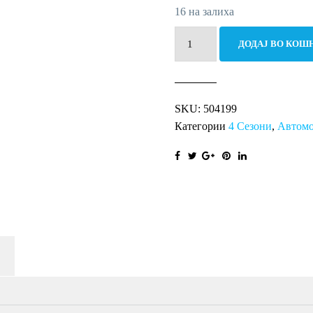
16 на залиха
195/55R16
ДОДАЈ ВО КОШ
91H
ALL
SEASON
SKU:
504199
XL
Категории
4 Сезони
,
Автом
RI
количина