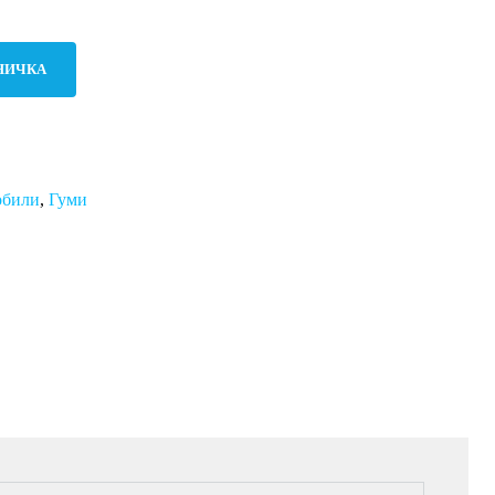
НИЧКА
обили
,
Гуми