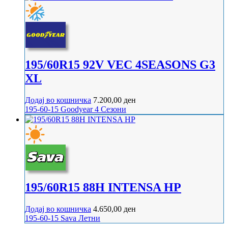
195/60R15 92V VEC 4SEASONS G3
XL
Додај во кошничка
7.200,00
ден
195-60-15
Goodyear
4 Сезони
195/60R15 88H INTENSA HP
Додај во кошничка
4.650,00
ден
195-60-15
Sava
Летни