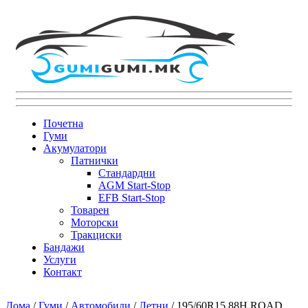
Почетна
Гуми
Акумулатори
Патнички
Стандардни
AGM Start-Stop
EFB Start-Stop
Товарен
Моторски
Тракциски
Бандажи
Услуги
Контакт
Дома
/
Гуми
/
Автомобили
/
Летни
/ 195/60R15 88H ROAD