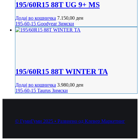
195/60R15 88T UG 9+ MS
Додај во кошничка
7.150,00
ден
195-60-15
Goodyear
Зимски
195/60R15 88T WINTER TA
Додај во кошничка
3.980,00
ден
195-60-15
Taurus
Зимски
© ГумиГуми 2025 • Развиено од Клевер Маркетинг