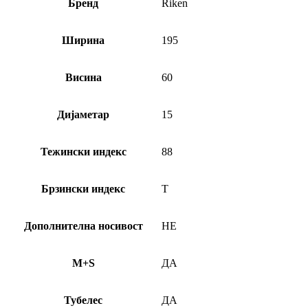
Бренд
Riken
Ширина
195
Висина
60
Дијаметар
15
Тежински индекс
88
Брзински индекс
T
Дополнителна носивост
НЕ
M+S
ДА
Тубелес
ДА