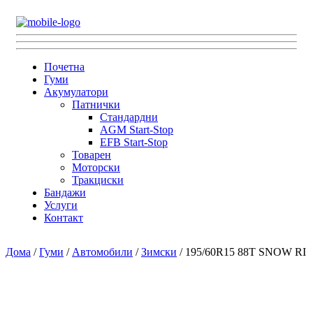
Почетна
Гуми
Акумулатори
Патнички
Стандардни
AGM Start-Stop
EFB Start-Stop
Товарен
Моторски
Тракциски
Бандажи
Услуги
Контакт
Дома
/
Гуми
/
Автомобили
/
Зимски
/ 195/60R15 88T SNOW RI