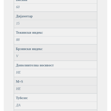
60
Дијаметар
15
Тежински индекс
88
Брзински индекс
V
Дополнителна носивост
НЕ
M+S
НЕ
Тубелес
ДА