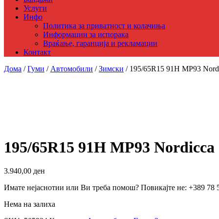
Услуги
Инфо
Политика за приватност и колачиња
Информации за испорака
Враќање, гаранција и рекламации
Контакт
Дома
/
Гуми
/
Автомобили
/
Зимски
/ 195/65R15 91H MP93 Nord
195/65R15 91H MP93 Nordicca
3.940,00
ден
Имате нејаснотии или Ви треба помош? Повикајте не: +389 78 
Нема на залиха