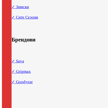
✓ Зимски
✓ Сите Сезони
Брендови
✓ Sava
✓ Gripmax
✓ Goodyear