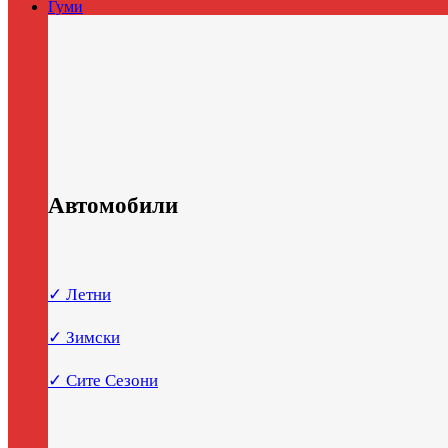
Гуми
Автомобили
✓ Летни
✓ Зимски
✓ Сите Сезони