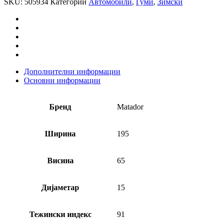
SKU:
505934
Категории
Автомобили
,
Гуми
,
Зимски
Дополнителни информации
Основни информации
Бренд
Matador
Ширина
195
Висина
65
Дијаметар
15
Тежински индекс
91