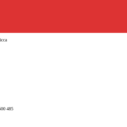
icca
500 485