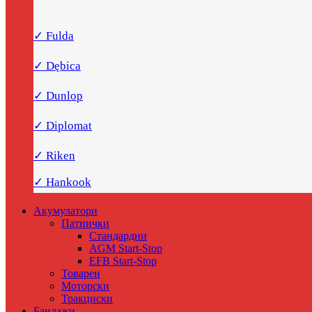
✓ Fulda
✓ Dębica
✓ Dunlop
✓ Diplomat
✓ Riken
✓ Hankook
Акумулатори
Патнички
Стандардни
AGM Start-Stop
EFB Start-Stop
Товарен
Моторски
Тракциски
Бандажи