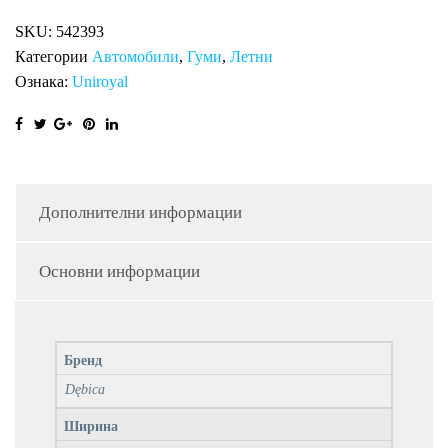
HP
SKU:
542393
2
Категории
Автомобили
,
Гуми
,
Летни
количина
Ознака:
Uniroyal
Дополнителни информации
Основни информации
Бренд
Dębica
Ширина