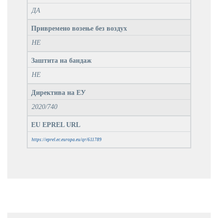
ДА
Привремено возење без воздух
НЕ
Заштита на бандаж
НЕ
Директива на ЕУ
2020/740
EU EPREL URL
https://eprel.ec.europa.eu/qr/611789