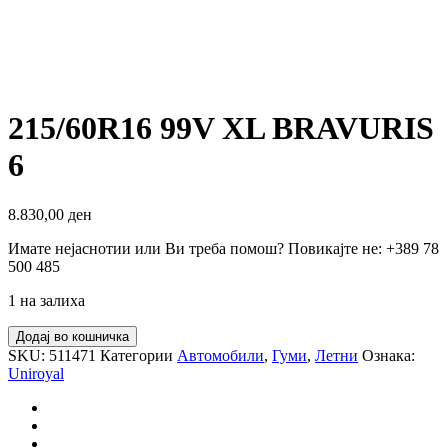
215/60R16 99V XL BRAVURIS
6
8.830,00
ден
Имате нејаснотии или Ви треба помош? Повикајте не: +389 78
500 485
1 на залиха
215/60R16
Додај во кошничка
99V
SKU:
511471
Категории
Автомобили
,
Гуми
,
Летни
Ознака:
XL
Uniroyal
BRAVURIS
6
количина