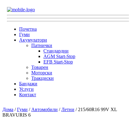
Почетна
Гуми
Акумулатори
Патнички
Стандардни
AGM Start-Stop
EFB Start-Stop
Товарен
Моторски
Тракциски
Бандажи
Услуги
Контакт
Дома
/
Гуми
/
Автомобили
/
Летни
/ 215/60R16 99V XL
BRAVURIS 6