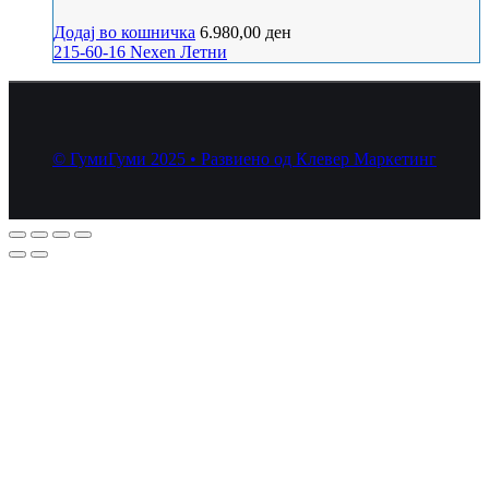
Додај во кошничка
6.980,00
ден
215-60-16
Nexen
Летни
© ГумиГуми 2025 • Развиено од Клевер Маркетинг