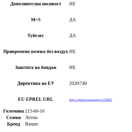
Дополнителна носивост
НЕ
M+S
ДА
Тубелес
ДА
Привремено возење без воздух
НЕ
Заштита на бандаж
НЕ
Директива на ЕУ
2020/740
EU EPREL URL
https://eprel.ec.europa.eu/qr/1216067
Големина
215-60-16
Сезона
Летни
Бренд
Barum