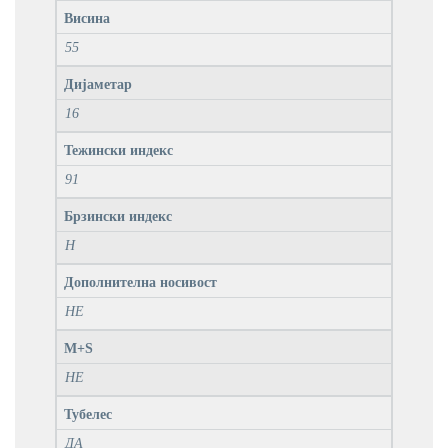
Висина
55
Дијаметар
16
Тежински индекс
91
Брзински индекс
H
Дополнителна носивост
НЕ
M+S
НЕ
Тубелес
ДА