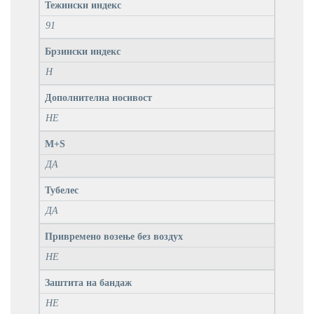
Тежински индекс
91
Брзински индекс
H
Дополнителна носивост
НЕ
M+S
ДА
Тубелес
ДА
Привремено возење без воздух
НЕ
Заштита на бандаж
НЕ