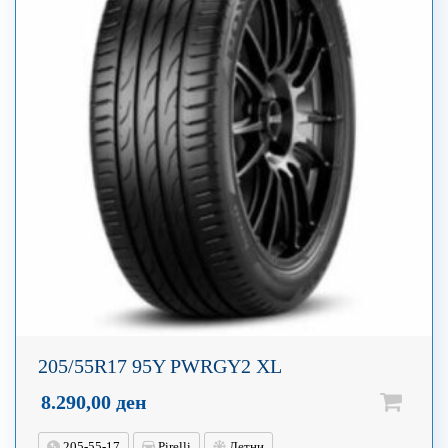
205/55R17 95Y PWRGY2 XL
8.290,00
ден
205-55-17
Pirelli
Летни