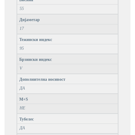
55
Дијаметар
17
Тежински индекс
95
Брзински индекс
V
Дополнителна носивост
ДА
M+S
НЕ
Тубелес
ДА