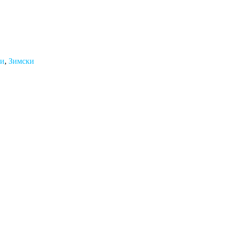
ми
,
Зимски