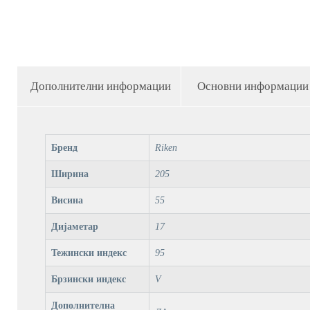
Дополнителни информации
Основни информации
Бренд
Riken
Ширина
205
Висина
55
Дијаметар
17
Тежински индекс
95
Брзински индекс
V
Дополнителна