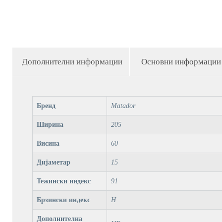
Дополнителни информации
Основни информации
Бренд
Matador
Ширина
205
Висина
60
Дијаметар
15
Тежински индекс
91
Брзински индекс
H
Дополнителна