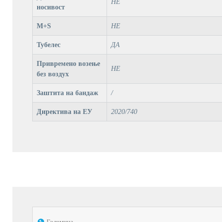
НЕ
носивост
M+S
НЕ
Тубелес
ДА
Привремено возење
НЕ
без воздух
Заштита на бандаж
/
Директива на ЕУ
2020/740
Големина