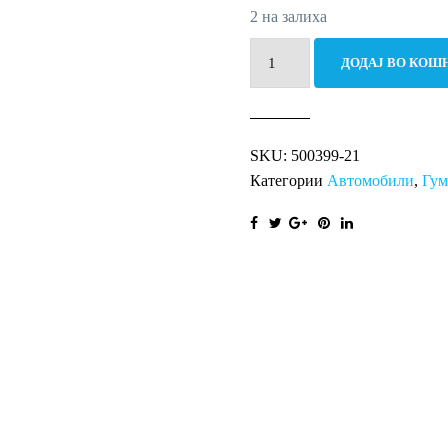
2 на залиха
205/60R15
ДОДАЈ ВО КОШ
91H
MP47
Hectorra
SKU:
500399-21
3
Категории
Автомобили
,
Гу
количина