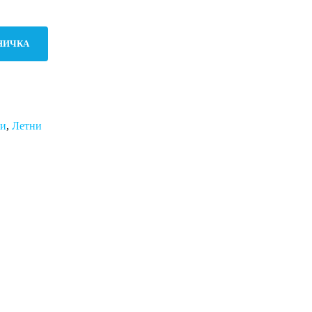
НИЧКА
ми
,
Летни