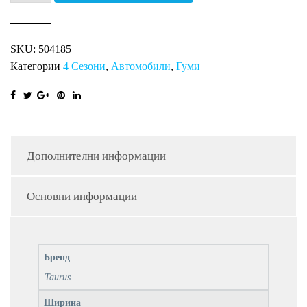
ALL
SEASON
SKU:
504185
XL
Категории
4 Сезони
,
Автомобили
,
Гуми
TA
количина
Дополнителни информации
Основни информации
Бренд
Taurus
Ширина