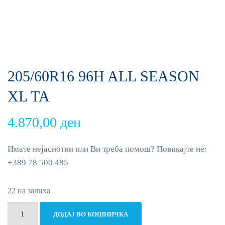
205/60R16 96H ALL SEASON
XL TA
4.870,00
ден
Имате нејаснотии или Ви треба помош? Повикајте не:
+389 78 500 485
22 на залиха
205/60R16
ДОДАЈ ВО КОШНИЧКА
96H