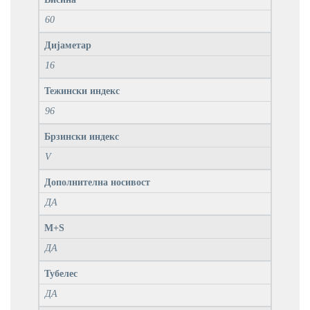
60
Дијаметар
16
Тежински индекс
96
Брзински индекс
V
Дополнителна носивост
ДА
M+S
ДА
Тубелес
ДА