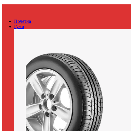
Почетна
Гуми