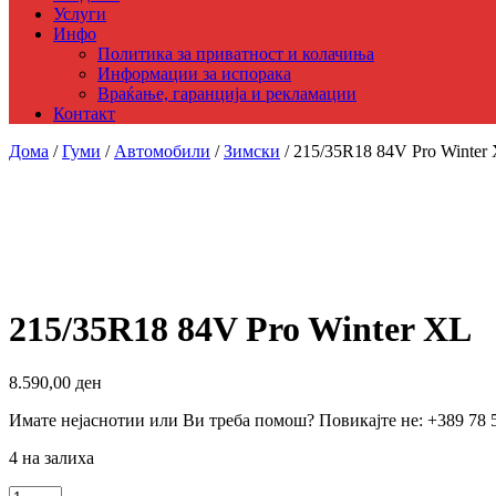
Услуги
Инфо
Политика за приватност и колачиња
Информации за испорака
Враќање, гаранција и рекламации
Контакт
Дома
/
Гуми
/
Автомобили
/
Зимски
/ 215/35R18 84V Pro Winter
215/35R18 84V Pro Winter XL
8.590,00
ден
Имате нејаснотии или Ви треба помош? Повикајте не: +389 78 
4 на залиха
215/35R18