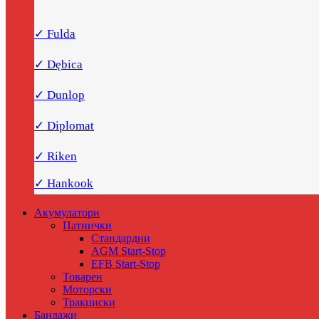
✓ Fulda
✓ Dębica
✓ Dunlop
✓ Diplomat
✓ Riken
✓ Hankook
Акумулатори
Патнички
Стандардни
AGM Start-Stop
EFB Start-Stop
Товарен
Моторски
Тракциски
Бандажи