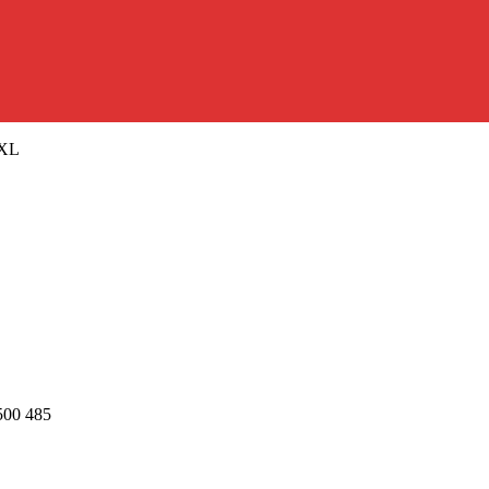
 XL
500 485