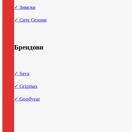
✓ Зимски
✓ Сите Сезони
Брендови
✓ Sava
✓ Gripmax
✓ Goodyear