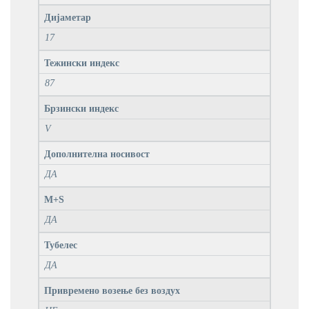
Дијаметар
17
Тежински индекс
87
Брзински индекс
V
Дополнителна носивост
ДА
M+S
ДА
Тубелес
ДА
Привремено возење без воздух