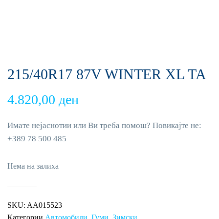
215/40R17 87V WINTER XL TA
4.820,00
ден
Имате нејаснотии или Ви треба помош? Повикајте не:
+389 78 500 485
Нема на залиха
SKU:
AA015523
Категории
Автомобили
,
Гуми
,
Зимски